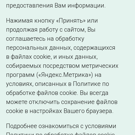
©2005–2026 АО «СО ЕЭС»
Филиалы и
предоставления Вам информации.
представительства
Использование информации
Нажимая кнопку «Принять» или
Сведения об
продолжая работу с сайтом, Вы
образовательной
соглашаетесь на обработку
организации
персональных данных, содержащихся
в файлах cookie, и иных данных,
собираемых посредством метрических
программ («Яндекс.Метрика») на
условиях, описанных в Политике по
обработке файлов cookie. Вы всегда
можете отключить сохранение файлов
cookie в настройках Вашего браузера.
Подробнее ознакомиться с условиями