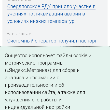
Свердловское РДУ приняло участие в
учениях по ликвидации аварии в
условиях низких температур
22.11.2010 08:52
Системный оператор получил паспорт
готовности к работе в ОЗП 2010/2011 г.
Общество использует файлы cookie и
метрические программы
(«Яндекс.Метрика») для сбора и
← Все публикации
анализа информации о
производительности и об
использовании сайта, а также для
Подписаться на новости
улучшения его работы и
индивидуальной настройки