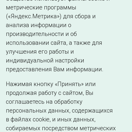
Минэнерго России от 20.12.2022 № 1340.
метрические программы
(«Яндекс.Метрика») для сбора и
← Все публикации
анализа информации о
производительности и об
использовании сайта, а также для
Подписаться на новости
улучшения его работы и
индивидуальной настройки
©2005–2026 АО «СО ЕЭС»
Филиалы и
предоставления Вам информации.
представительства
Использование информации
Нажимая кнопку «Принять» или
Сведения об
продолжая работу с сайтом, Вы
образовательной
соглашаетесь на обработку
организации
персональных данных, содержащихся
в файлах cookie, и иных данных,
собираемых посредством метрических