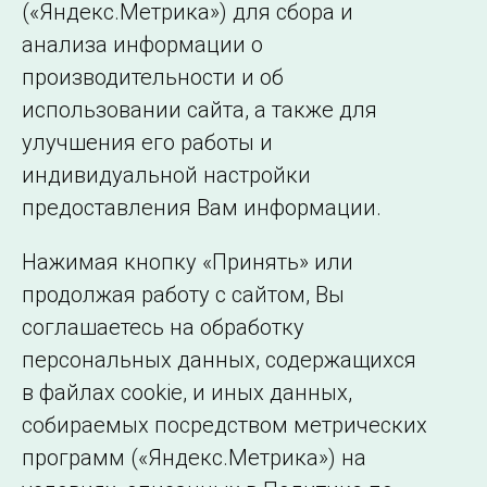
(«Яндекс.Метрика») для сбора и
← Все публикации
анализа информации о
производительности и об
использовании сайта, а также для
Подписаться на новости
улучшения его работы и
индивидуальной настройки
©2005–2026 АО «СО ЕЭС»
Филиалы и
предоставления Вам информации.
представительства
Использование информации
Нажимая кнопку «Принять» или
Сведения об
продолжая работу с сайтом, Вы
образовательной
соглашаетесь на обработку
организации
персональных данных, содержащихся
в файлах cookie, и иных данных,
собираемых посредством метрических
программ («Яндекс.Метрика») на