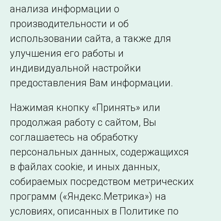
анализа информации о
производительности и об
использовании сайта, а также для
Подписаться на новости
улучшения его работы и
индивидуальной настройки
©2005–2026 АО «СО ЕЭС»
Филиалы и
предоставления Вам информации.
представительства
Использование информации
Нажимая кнопку «Принять» или
Сведения об
продолжая работу с сайтом, Вы
образовательной
соглашаетесь на обработку
организации
персональных данных, содержащихся
в файлах cookie, и иных данных,
собираемых посредством метрических
программ («Яндекс.Метрика») на
условиях, описанных в Политике по