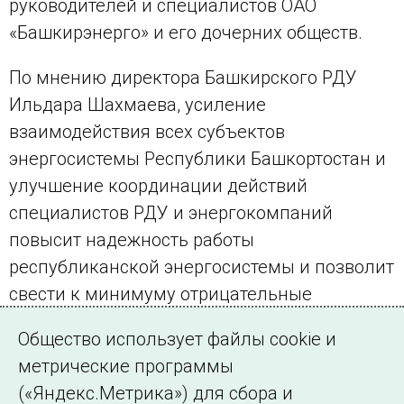
руководителей и специалистов ОАО
«Башкирэнерго» и его дочерних обществ.
По мнению директора Башкирского РДУ
Ильдара Шахмаева, усиление
взаимодействия всех субъектов
энергосистемы Республики Башкортостан и
улучшение координации действий
специалистов РДУ и энергокомпаний
повысит надежность работы
республиканской энергосистемы и позволит
свести к минимуму отрицательные
последствия нештатных ситуаций в случае
Общество использует файлы cookie и
их возникновения.
метрические программы
(«Яндекс.Метрика») для сбора и
← Все публикации