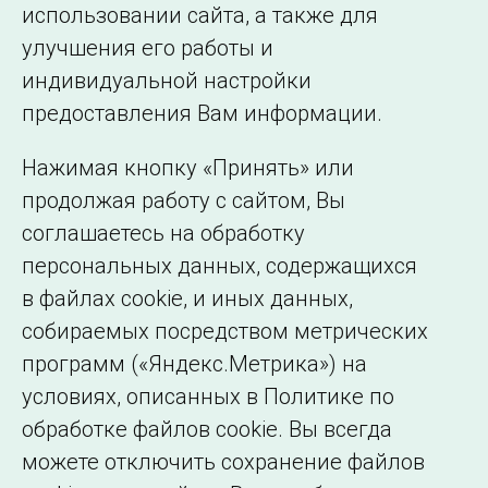
использовании сайта, а также для
Подписаться на новости
улучшения его работы и
индивидуальной настройки
©2005–2026 АО «СО ЕЭС»
Филиалы и
предоставления Вам информации.
представительства
Использование информации
Нажимая кнопку «Принять» или
Сведения об
продолжая работу с сайтом, Вы
образовательной
соглашаетесь на обработку
организации
персональных данных, содержащихся
в файлах cookie, и иных данных,
собираемых посредством метрических
программ («Яндекс.Метрика») на
условиях, описанных в Политике по
обработке файлов cookie. Вы всегда
можете отключить сохранение файлов