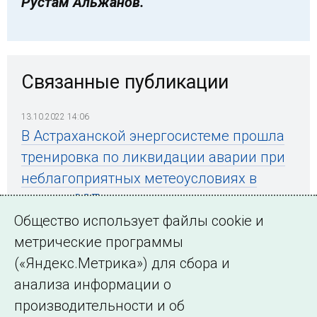
Рустам Альжанов.
Связанные публикации
13.10.2022 14:06
В Астраханской энергосистеме прошла
тренировка по ликвидации аварии при
неблагоприятных метеоусловиях в
период ОЗП
Общество использует файлы cookie и
метрические программы
(«Яндекс.Метрика») для сбора и
← Все публикации
анализа информации о
производительности и об