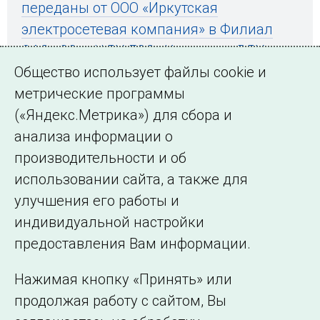
переданы от ООО «Иркутская
электросетевая компания» в Филиал
ОАО «СО – ЦДУ ЕЭС» Иркутское РДУ
Общество использует файлы cookie и
метрические программы
(«Яндекс.Метрика») для сбора и
← Все публикации
анализа информации о
производительности и об
использовании сайта, а также для
Подписаться на новости
улучшения его работы и
индивидуальной настройки
©2005–2026 АО «СО ЕЭС»
Филиалы и
предоставления Вам информации.
представительства
Использование информации
Нажимая кнопку «Принять» или
Сведения об
продолжая работу с сайтом, Вы
образовательной