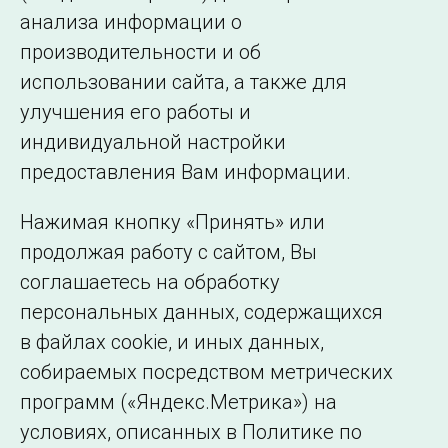
анализа информации о
производительности и об
использовании сайта, а также для
Подписаться на новости
улучшения его работы и
индивидуальной настройки
©2005–2026 АО «СО ЕЭС»
Филиалы и
предоставления Вам информации.
представительства
Использование информации
Нажимая кнопку «Принять» или
Сведения об
продолжая работу с сайтом, Вы
образовательной
соглашаетесь на обработку
организации
персональных данных, содержащихся
в файлах cookie, и иных данных,
собираемых посредством метрических
программ («Яндекс.Метрика») на
условиях, описанных в Политике по