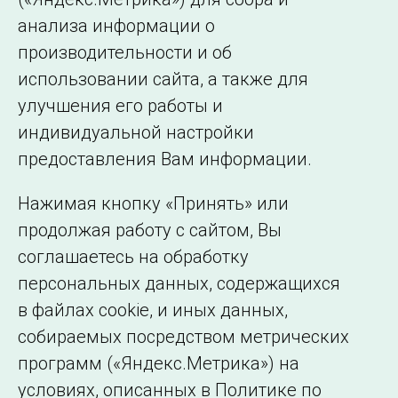
← Все публикации
анализа информации о
производительности и об
использовании сайта, а также для
Подписаться на новости
улучшения его работы и
индивидуальной настройки
©2005–2026 АО «СО ЕЭС»
Филиалы и
предоставления Вам информации.
представительства
Использование информации
Нажимая кнопку «Принять» или
Сведения об
продолжая работу с сайтом, Вы
образовательной
соглашаетесь на обработку
организации
персональных данных, содержащихся
в файлах cookie, и иных данных,
собираемых посредством метрических
программ («Яндекс.Метрика») на
условиях, описанных в Политике по