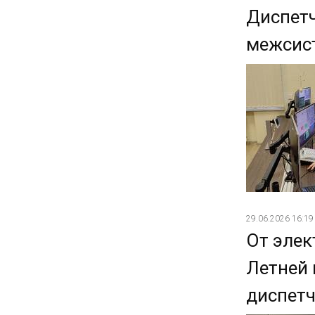
Диспетч
межсист
29.06.2026 16:19
От элек
Летней 
диспетч