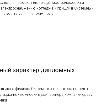
ко после насыщенных лекций, мастер-классов и
о электроснабжению коттеджа и пришли в Системный
накомиться с энергосистемой
ный характер дипломных
нального филиала Системного оператора вошел в
стационной комиссии вуза-партнера компании сразу
овки