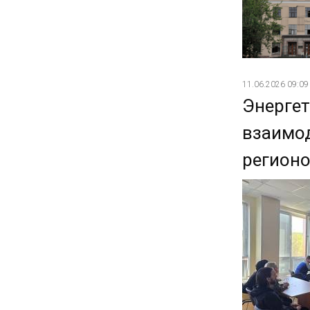
11.06.2026 09:09
Энергет
взаимод
регион