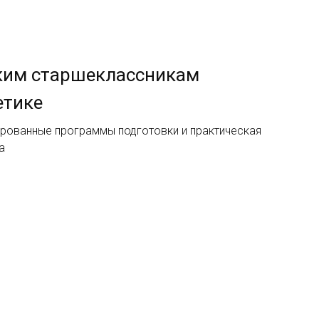
ким старшеклассникам
етике
ированные программы подготовки и практическая
а