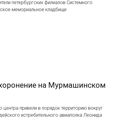
ители петербургских филиалов Системного
вское мемориальное кладбище
ахоронение на Мурмашинском
о центра привели в порядок территорию вокруг
рдейского истребительного авиаполка Леонида