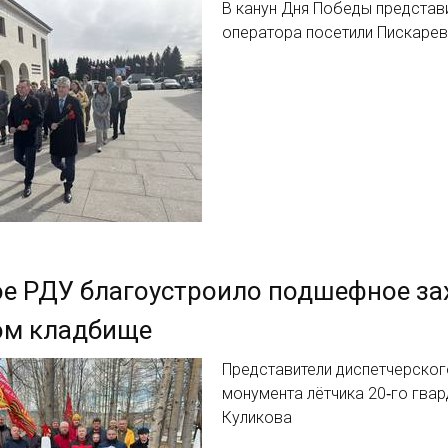
В канун Дня Победы представ
оператора посетили Пискаре
ое РДУ благоустроило подшефное з
ом кладбище
Представители диспетчерског
монумента лётчика 20‑го гва
Куликова