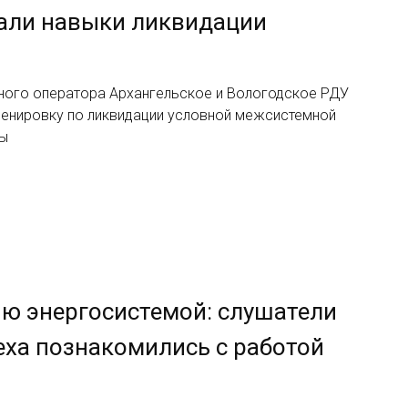
али навыки ликвидации
ного оператора Архангельское и Вологодское РДУ
ренировку по ликвидации условной межсистемной
ды
ию энергосистемой: слушатели
еха познакомились с работой