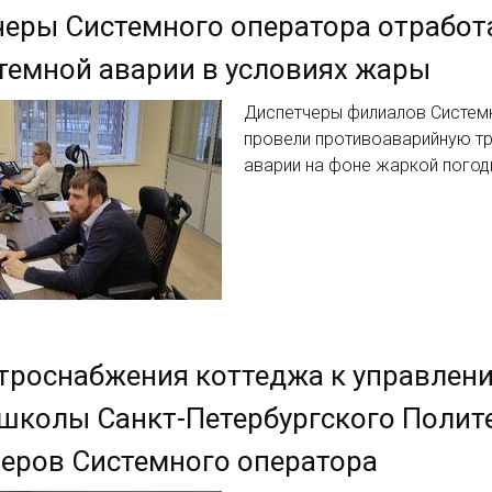
еры Системного оператора отработ
емной аварии в условиях жары
Диспетчеры филиалов Систем
провели противоаварийную т
аварии на фоне жаркой пого
троснабжения коттеджа к управлен
школы Санкт-Петербургского Полит
еров Системного оператора