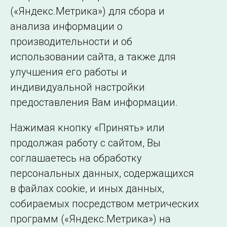
(«Яндекс.Метрика») для сбора и
← Все публикации
анализа информации о
производительности и об
использовании сайта, а также для
Подписаться на новости
улучшения его работы и
индивидуальной настройки
©2005–2026 АО «СО ЕЭС»
Филиалы и
предоставления Вам информации.
представительства
Использование информации
Нажимая кнопку «Принять» или
Сведения об
продолжая работу с сайтом, Вы
образовательной
соглашаетесь на обработку
организации
персональных данных, содержащихся
в файлах cookie, и иных данных,
собираемых посредством метрических
программ («Яндекс.Метрика») на