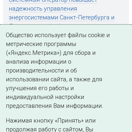
надежность управления
энергосистемами Санкт-Петербурга и
Ленинградской области
Общество использует файлы cookie и
метрические программы
(«Яндекс.Метрика») для сбора и
← Все публикации
анализа информации о
производительности и об
использовании сайта, а также для
Подписаться на новости
улучшения его работы и
индивидуальной настройки
©2005–2026 АО «СО ЕЭС»
Филиалы и
предоставления Вам информации.
представительства
Использование информации
Нажимая кнопку «Принять» или
Сведения об
продолжая работу с сайтом, Вы