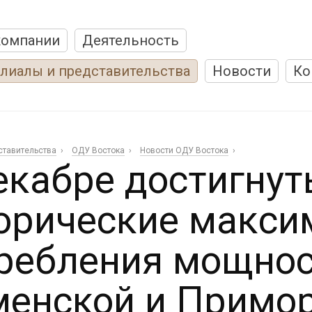
компании
Деятельность
лиалы и представительства
Новости
Ко
ставительства
ОДУ Востока
Новости ОДУ Востока
екабре достигну
орические макс
ребления мощнос
енской и Примо