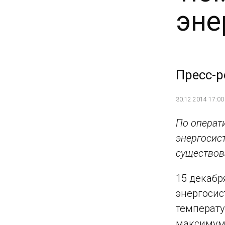
эне
Пресс-р
30.12.2014 17:00
По операт
энергосис
существов
15 декабр
энергосис
температу
максимум 