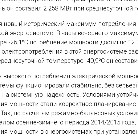
ень он составил 2 258 МВт при среднесуточной т
я новый исторический максимум потребления
ой энергосистеме. В часы вечернего максиму
ре -26,1ºС потребление мощности достигло 12
электропотребления в этой энергосистеме зафи
среднесуточной температуре -40,9ºС он состави
х высокого потребления электрической мощн
темы функционировали стабильно, без серьез
 на системную надежность. Условиями устой
ия мощности стали корректное планирование 
Так, по расчетам режимно-балансовых услов
алом осенне-зимнего периода 2014/2015 года
ия мощности в энергосистемах при установле