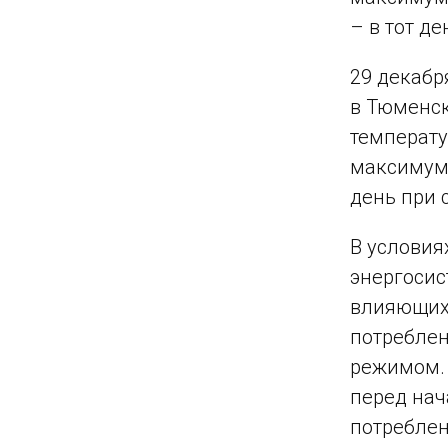
– в тот д
29 декабр
в Тюменск
температу
максимум 
день при 
В условия
энергосис
влияющих
потреблен
режимом. 
перед нач
потреблен