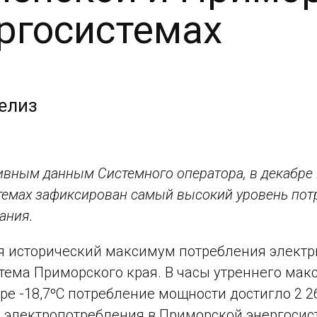
ргосистемах
елиз
ивным данным Системного оператора, в декабре
темах зафиксирован самый высокий уровень пот
ания.
я исторический максимум потребления элект
тема Приморского края. В часы утреннего мак
ре -18,7ºС потребление мощности достигло 2 
электропотребления в Приморской энергосист