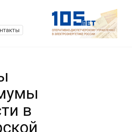
нтакты
ты
имумы
ти в
рской