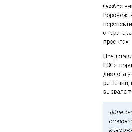
Особое в
Воронежск
перспекти
оператора
проектах.
Представи
ЕЭС», пор
диалога 
решений, 
вызвала т
«Мне был
стороны
возможн