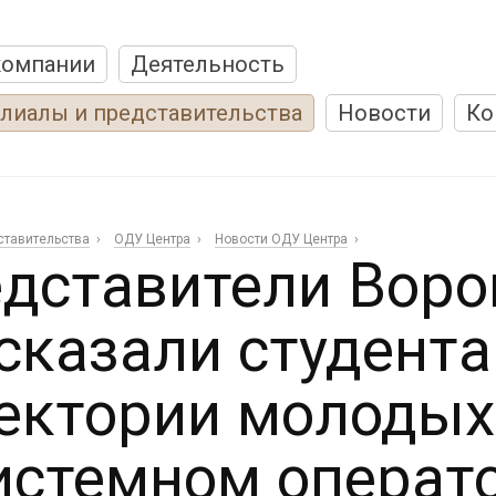
компании
Деятельность
лиалы и представительства
Новости
Ко
ставительства
ОДУ Центра
Новости ОДУ Центра
дставители Воро
сказали студента
ектории молодых
истемном операт