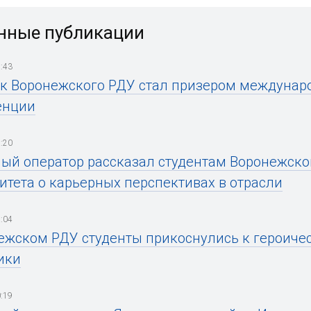
нные публикации
:43
к Воронежского РДУ стал призером междунар
енции
:20
ый оператор рассказал студентам Воронежског
итета о карьерных перспективах в отрасли
:04
ежском РДУ студенты прикоснулись к героич
ики
:19