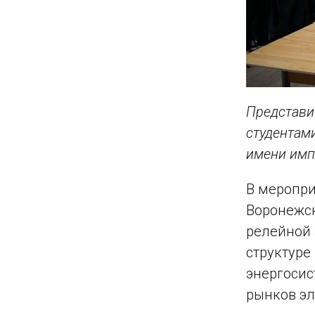
Представи
студентам
имени импе
В меропри
Воронежск
релейной 
структуре
энергосис
рынков эл