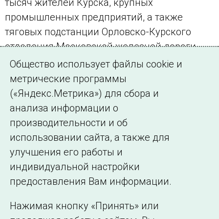
тысяч жителей Курска, крупных
промышленных предприятий, а также
тяговых подстанции Орловско-Курского
отделения Московской железной дороги
ОАО «РЖД».
Общество использует файлы cookie и
метрические программы
(«Яндекс.Метрика») для сбора и
анализа информации о
производительности и об
использовании сайта, а также для
Подписаться на новости
улучшения его работы и
индивидуальной настройки
©2005–2026 АО «СО ЕЭС»
Филиалы и
предоставления Вам информации.
представительства
Использование информации
Нажимая кнопку «Принять» или
Сведения об