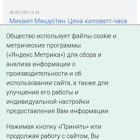
08.04.2025 15:34
Михаил Мишустин: Цена киловатт-часа
в России – одна из самых низких в мире
Общество использует файлы cookie и
метрические программы
(«Яндекс.Метрика») для сбора и
← Все публикации
анализа информации о
производительности и об
использовании сайта, а также для
Подписаться на новости
улучшения его работы и
индивидуальной настройки
©2005–2026 АО «СО ЕЭС»
Филиалы и
предоставления Вам информации.
представительства
Использование информации
Нажимая кнопку «Принять» или
Сведения об
продолжая работу с сайтом, Вы
образовательной