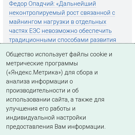
Федор Опадчий: «Дальнейший
неконтролируемый рост связанной с
майнингом нагрузки в отдельных
частях ЕЭС невозможно обеспечить
традиционными способами развития
энергосистемы»
Общество использует файлы cookie и
метрические программы
(«Яндекс.Метрика») для сбора и
← Все публикации
анализа информации о
производительности и об
использовании сайта, а также для
Подписаться на новости
улучшения его работы и
индивидуальной настройки
©2005–2026 АО «СО ЕЭС»
Филиалы и
предоставления Вам информации.
представительства