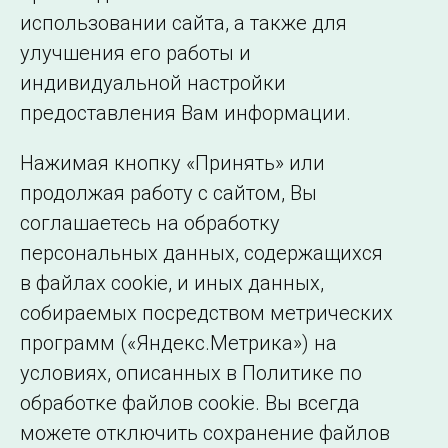
использовании сайта, а также для
Подписаться на новости
улучшения его работы и
индивидуальной настройки
©2005–2026 АО «СО ЕЭС»
Филиалы и
предоставления Вам информации.
представительства
Использование информации
Нажимая кнопку «Принять» или
Сведения об
продолжая работу с сайтом, Вы
образовательной
соглашаетесь на обработку
организации
персональных данных, содержащихся
в файлах cookie, и иных данных,
собираемых посредством метрических
программ («Яндекс.Метрика») на
условиях, описанных в Политике по
обработке файлов cookie. Вы всегда
можете отключить сохранение файлов