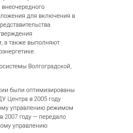
е внеочередного
едложения для включения в
представительства
утверждения
, а также выполняют
оэнергетике.
осистемы Волгоградской,
ссии были оптимизированы
У Центра в 2005 году
кому управлению режимом
в 2007 году — передало
кому управлению