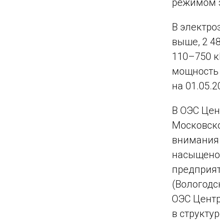
режимом 
В электро
выше, 2 4
110–750 к
мощность 
на 01.05.2
В ОЭС Цен
Московско
внимания 
насыщено 
предприя
(Вологодс
ОЭС Центр
в структу