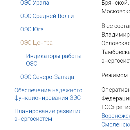
ОЭС Урала
Брянской,
Московско
ОЭС Средней Волги
В ее сост
ОЭС Юга
Владимирс
ОЭС Центра
Орловская
Тамбовска
Индикаторы работы
энергосис
ОЭС
Режимом 
ОЭС Северо-Запада
Оперативн
Обеспечение надежного
функционирования ЭЭС
Федерации
ЕЭС» реги
Планирование развития
Воронежс
энергосистем
Смоленск