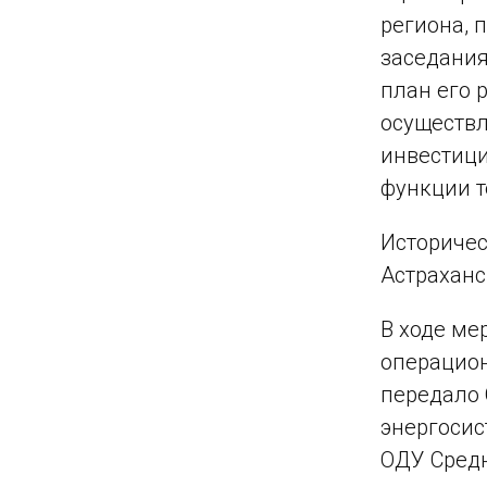
региона, 
заседания
план его 
осуществл
инвестици
функции т
Историчес
Астраханс
В ходе м
операцион
передало
энергосис
ОДУ Средн