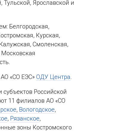
, Тульской, Ярославской и
ем: Белгородская,
остромская, Курская,
 Калужская, Смоленская,
м Московская
сть.
 АО «СО ЕЭС»
ОДУ Центра
.
и субъектов Российской
ют 11 филиалов АО «СО
рское
,
Вологодское
,
кое
,
Рязанское
,
ионные зоны Костромского