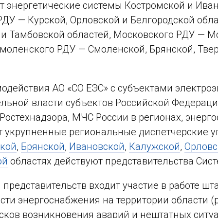
т энергетические системы Костромской и Иван
РДУ — Курской, Орловской и Белгородской обл
и Тамбовской областей, Московского РДУ — М
Смоленского РДУ — Смоленской, Брянской, Тве
одействия АО «СО ЕЭС» с субъектами электроэ
льной власти субъектов Российской Федерац
Ростехнадзора, МЧС России в регионах, энерг
 укрупненные региональные диспетчерские у
ской
,
Брянской
,
Ивановской
,
Калужской
,
Орловс
ой
областях действуют представительства Сист
 представительств входит участие в работе ш
сти энергоснабжения на территории области (
сков возникновения аварий и нештатных ситу