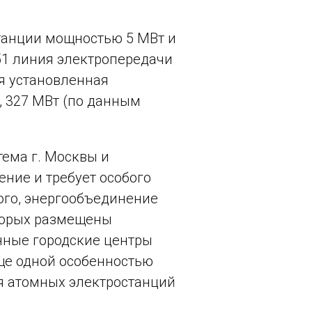
станции мощностью 5 МВт и
651 линия электропередачи
я установленная
, 327 МВт (по данным
тема г. Москвы и
ение и требует особого
ого, энергообъединение
торых размещены
нные городские центры
ще одной особенностью
я атомных электростанций