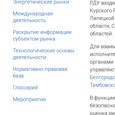
Энергетические рынки
РДУ входя
Курского 
Международная
Липецкой 
деятельность
области, 
Раскрытие информации
областей.
субъектом рынка
Для взаим
Технологические основы
исполните
деятельности
органами 
Нормативно-правовая
управляют
база
Белгород
Тамбовск
Глоссарий
В функции
Мероприятия
безопасно
оценка ри