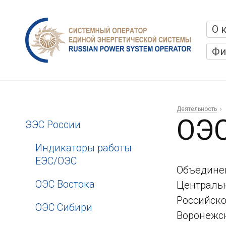
О 
Фи
Деятельность
ОЭС
ЭЭС России
Индикаторы работы
ЕЭС/ОЭС
Объединен
ОЭС Востока
Центральн
Российско
ОЭС Сибири
Воронежск