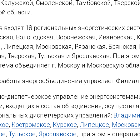
 Калужской, Смоленской, Тамбовской, Тверской
й области.
ав входят 18 региональных энергетических сист
кая, Вологодская, Воронежская, Ивановская, К
, Липецкая, Московская, Рязанская, Брянская,
я, Тверская, Тульская и Ярославская. При это
тема объединяет г. Москву и Московскую обла
работы энергообъединения управляет Филиал
о-диспетчерское управление энергосистемам
, входящих в состав объединения, осуществля
ональных диспетчерских управлений:
Владими
кое
,
Костромское
,
Курское
,
Липецкое
,
Московс
ое
,
Тульское
,
Ярославское
, при этом в операц