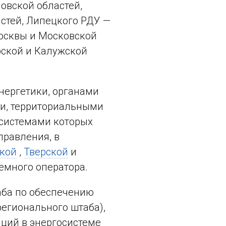
овской областей,
астей, Липецкого РДУ —
осквы и Московской
рской и Калужской
нергетики, органами
ии, территориальными
осистемами которых
правления, в
кой
,
Тверской
и
емного оператора.
таба по обеспечению
регионального штаба),
аций в энергосистеме