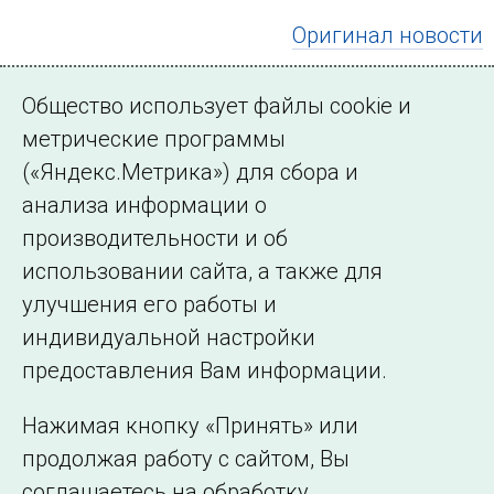
Оригинал новости
← Все публикации
Общество использует файлы cookie и
метрические программы
(«Яндекс.Метрика») для сбора и
Подписаться на новости
анализа информации о
производительности и об
использовании сайта, а также для
улучшения его работы и
индивидуальной настройки
©2005–2026 АО «СО ЕЭС»
Филиалы и
предоставления Вам информации.
представительства
Использование информации
Нажимая кнопку «Принять» или
Сведения об
продолжая работу с сайтом, Вы
образовательной
соглашаетесь на обработку
организации