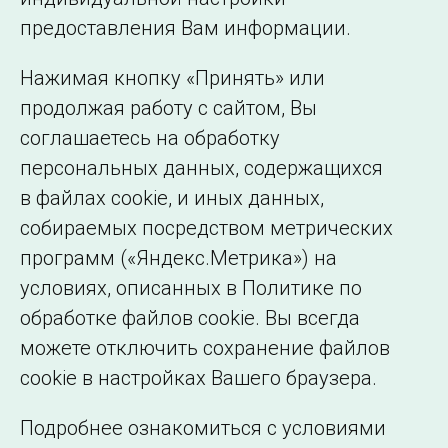
©2005–2026 АО «СО ЕЭС»
Филиалы и
предоставления Вам информации.
представительства
Использование информации
Нажимая кнопку «Принять» или
Сведения об
продолжая работу с сайтом, Вы
образовательной
соглашаетесь на обработку
организации
персональных данных, содержащихся
в файлах cookie, и иных данных,
собираемых посредством метрических
программ («Яндекс.Метрика») на
условиях, описанных в Политике по
обработке файлов cookie. Вы всегда
можете отключить сохранение файлов
cookie в настройках Вашего браузера.
Подробнее ознакомиться с условиями