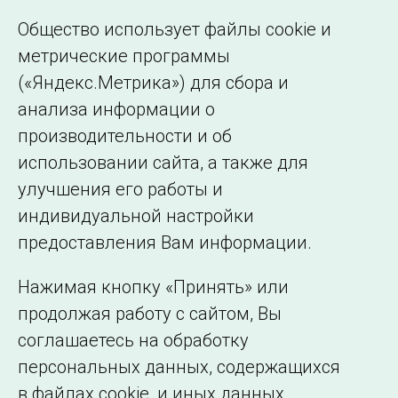
делегации от 5 человек со скидкой
Общество использует файлы cookie и
10%
метрические программы
(«Яндекс.Метрика») для сбора и
Прием оплаты за участие в Конференции
анализа информации о
«CIM в России и мире»
будет производится по
производительности и об
31 января 2025 года (включительно).
использовании сайта, а также для
улучшения его работы и
индивидуальной настройки
©2005–2026 АО «СО ЕЭС»
Филиалы и
предоставления Вам информации.
представительства
Использование информации
Нажимая кнопку «Принять» или
Сведения об
продолжая работу с сайтом, Вы
образовательной
соглашаетесь на обработку
организации
персональных данных, содержащихся
в файлах cookie, и иных данных,