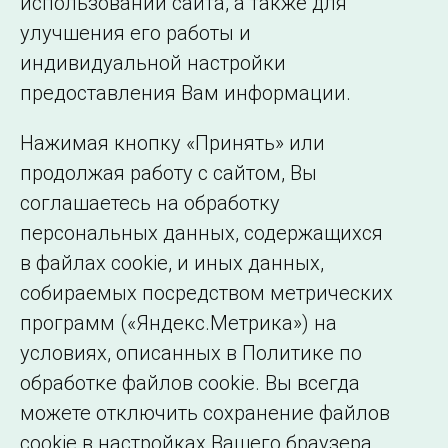
использовании сайта, а также для
Подписаться на новости
улучшения его работы и
индивидуальной настройки
©2005–2026 АО «СО ЕЭС»
Филиалы и
предоставления Вам информации.
представительства
Использование информации
Нажимая кнопку «Принять» или
Сведения об
продолжая работу с сайтом, Вы
образовательной
соглашаетесь на обработку
организации
персональных данных, содержащихся
в файлах cookie, и иных данных,
собираемых посредством метрических
программ («Яндекс.Метрика») на
условиях, описанных в Политике по
обработке файлов cookie. Вы всегда
можете отключить сохранение файлов
cookie в настройках Вашего браузера.