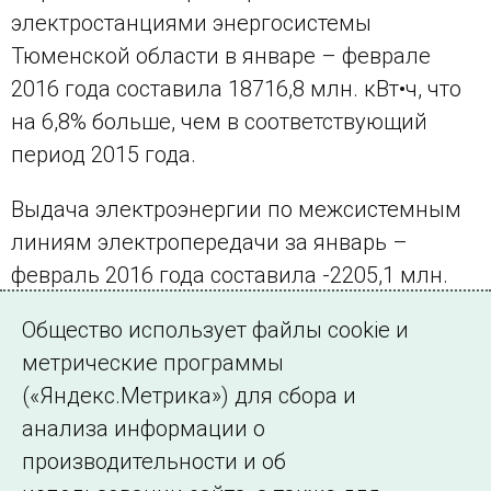
электростанциями энергосистемы
Тюменской области в январе – феврале
2016 года составила 18716,8 млн. кВт•ч, что
на 6,8% больше, чем в соответствующий
период 2015 года.
Выдача электроэнергии по межсистемным
линиям электропередачи за январь –
февраль 2016 года составила -2205,1 млн.
кВт•ч. В феврале 2016 года этот показатель
Общество использует файлы cookie и
составил -946,9·млн. кВт•ч.
метрические программы
(«Яндекс.Метрика») для сбора и
← Все публикации
анализа информации о
производительности и об