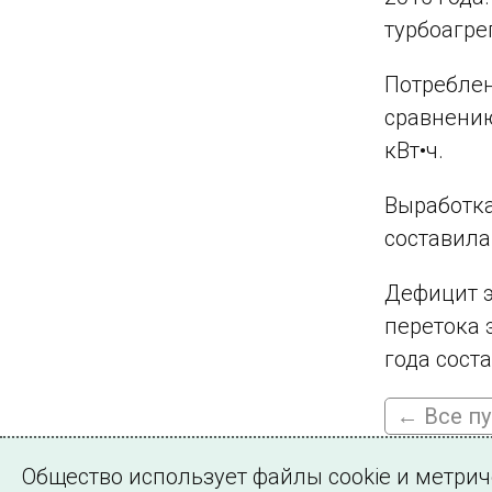
турбоагре
Потреблен
сравнению
кВт•ч.
Выработка
составила 
Дефицит э
перетока 
года соста
← Все п
Общество использует файлы cookie и метри