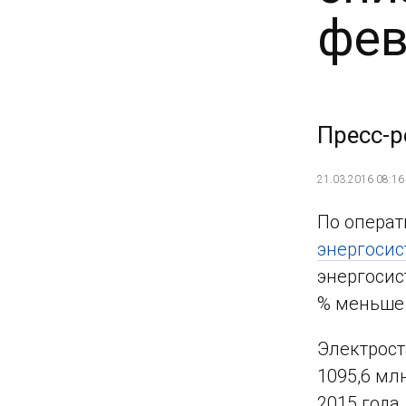
фев
Пресс-р
21.03.2016 08:16
По опера
энергосис
энергосис
% меньше 
Электрост
1095,6 мл
2015 года