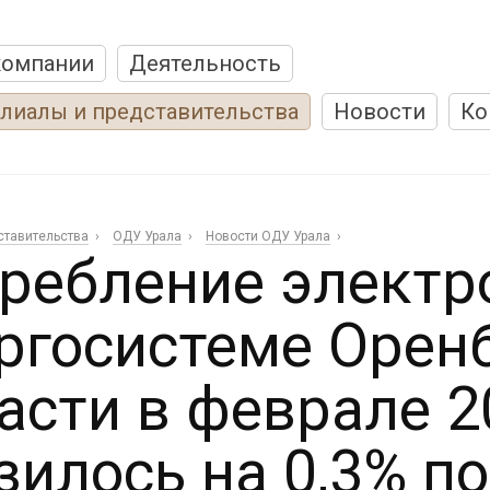
компании
Деятельность
лиалы и представительства
Новости
Ко
ставительства
ОДУ Урала
Новости ОДУ Урала
ребление электр
ргосистеме Орен
асти в феврале 2
зилось на 0,3% п