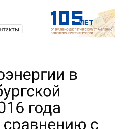
нтакты
оэнергии в
бургской
016 года
о сравнению с