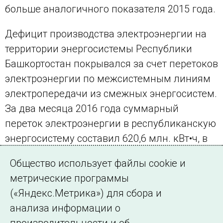
больше аналогичного показателя 2015 года.
Дефицит производства электроэнергии на
территории энергосистемы Республики
Башкортостан покрывался за счет перетоков
электроэнергии по межсистемным линиям
электропередачи из смежных энергосистем.
За два месяца 2016 года суммарный
переток электроэнергии в республиканскую
энергосистему составил 620,6 млн. кВт•ч, в
феврале этот показатель составил 207,9
Общество использует файлы cookie и
млн. кВт•ч.
метрические программы
(«Яндекс.Метрика») для сбора и
← Все публикации
анализа информации о