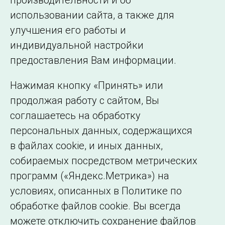
производительности и об
использовании сайта, а также для
Подписаться на новости
улучшения его работы и
индивидуальной настройки
©2005–2026 АО «СО ЕЭС»
Филиалы и
предоставления Вам информации.
представительства
Использование информации
Нажимая кнопку «Принять» или
Сведения об
продолжая работу с сайтом, Вы
образовательной
соглашаетесь на обработку
организации
персональных данных, содержащихся
в файлах cookie, и иных данных,
собираемых посредством метрических
программ («Яндекс.Метрика») на
условиях, описанных в Политике по
обработке файлов cookie. Вы всегда
можете отключить сохранение файлов