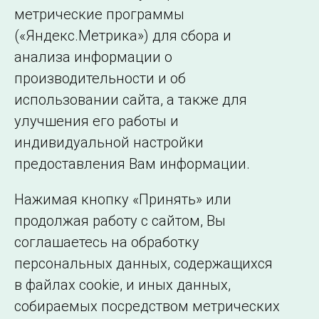
метрические программы
(«Яндекс.Метрика») для сбора и
← Все публикации
анализа информации о
производительности и об
использовании сайта, а также для
Подписаться на новости
улучшения его работы и
индивидуальной настройки
©2005–2026 АО «СО ЕЭС»
Филиалы и
предоставления Вам информации.
представительства
Использование информации
Нажимая кнопку «Принять» или
Сведения об
продолжая работу с сайтом, Вы
образовательной
соглашаетесь на обработку
организации
персональных данных, содержащихся
в файлах cookie, и иных данных,
собираемых посредством метрических