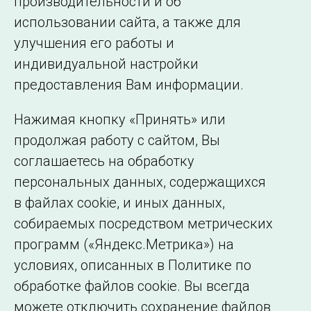
производительности и об
использовании сайта, а также для
Подписаться на новости
улучшения его работы и
индивидуальной настройки
©2005–2026 АО «СО ЕЭС»
Филиалы и
предоставления Вам информации.
представительства
Использование информации
Нажимая кнопку «Принять» или
Сведения об
продолжая работу с сайтом, Вы
образовательной
соглашаетесь на обработку
организации
персональных данных, содержащихся
в файлах cookie, и иных данных,
собираемых посредством метрических
программ («Яндекс.Метрика») на
условиях, описанных в Политике по
обработке файлов cookie. Вы всегда
можете отключить сохранение файлов