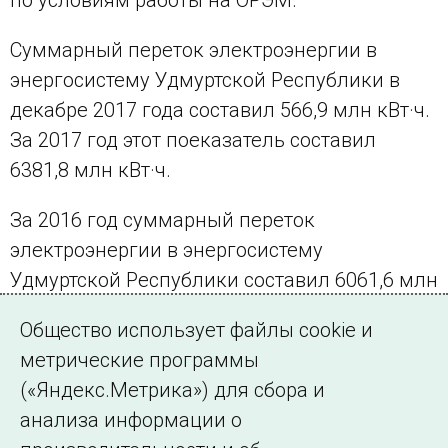
Суммарный переток электроэнергии в
энергосистему Удмуртской Республики в
декабре 2017 года составил 566,9 млн кВт·ч.
За 2017 год этот поеказатель составил
6381,8 млн кВт·ч.
За 2016 год суммарный переток
электроэнергии в энергосистему
Удмуртской Республики составил 6061,6 млн
кВт·ч, без учета влияния 29 февраля 2016
Общество использует файлы cookie и
года – 6042,4 млн кВт·ч.
метрические программы
(«Яндекс.Метрика») для сбора и
← Все публикации
анализа информации о