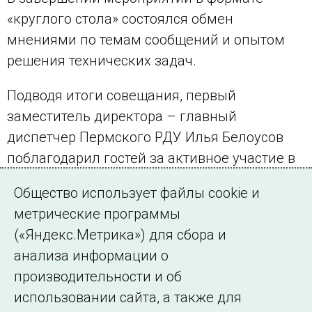
«круглого стола» состоялся обмен
мнениями по темам сообщений и опытом
решения технических задач.
Подводя итоги совещания, первый
заместитель директора – главный
диспетчер Пермского РДУ Илья Белоусов
поблагодарил гостей за активное участие в
работе совещания и пожелал всем
Общество использует файлы cookie и
безаварийной работы.
метрические программы
(«Яндекс.Метрика») для сбора и
← Все публикации
анализа информации о
производительности и об
использовании сайта, а также для
Подписаться на новости