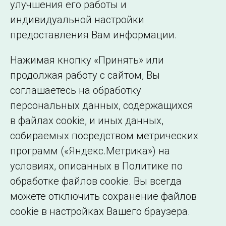
улучшения его работы и
индивидуальной настройки
©2005–2026 АО «СО ЕЭС»
Филиалы и
предоставления Вам информации.
представительства
Использование информации
Нажимая кнопку «Принять» или
Сведения об
продолжая работу с сайтом, Вы
образовательной
соглашаетесь на обработку
организации
персональных данных, содержащихся
в файлах cookie, и иных данных,
собираемых посредством метрических
программ («Яндекс.Метрика») на
условиях, описанных в Политике по
обработке файлов cookie. Вы всегда
можете отключить сохранение файлов
cookie в настройках Вашего браузера.