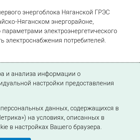
первого энергоблока Няганской ГРЭС
айско-Няганском энергорайоне,
 параметрами электроэнергетического
ь электроснабжения потребителей.
ра и анализа информации о
видуальной настройки предоставления
у персональных данных, содержащихся в
етрика») на условиях, описанных в
нформации
Сведения об образовательной организации
kie в настройках Вашего браузера.