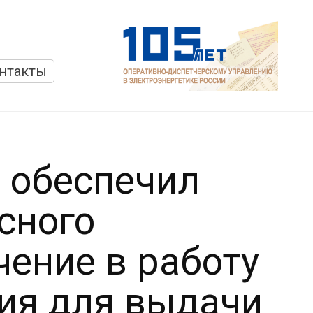
нтакты
 обеспечил
сного
ение в работу
ния для выдачи