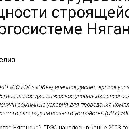
ности строящейс
ргосистеме Няга
елиз
АО «СО ЕЭС» «Объединенное диспетчерское упра
«Региональное диспетчерское управление энерго
спечили режимные условия для проведения комп
крытого распределительного устройства (ОРУ) 50
ство Няганской ГРЭС началось в конце 2008 го