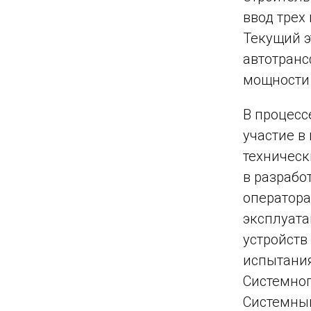
ввод трех
Текущий э
автотранс
мощности 
В процесс
участие в
техническ
в разрабо
оператора
эксплуата
устройств
испытания
Системног
Системный