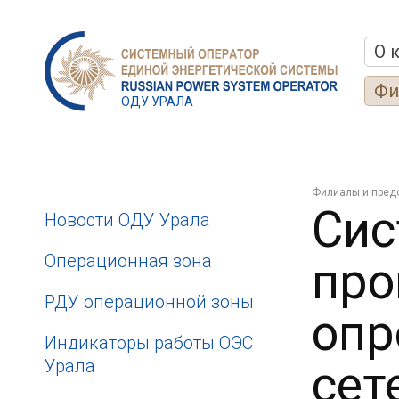
О 
Фи
ОДУ УРАЛА
Филиалы и пред
Сис
Новости ОДУ Урала
Операционная зона
про
РДУ операционной зоны
опр
Индикаторы работы ОЭС
Урала
сет