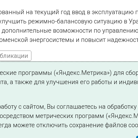
ванный на текущий год ввод в эксплуатацию 
улучшить режимно-балансовую ситуацию в Ур
 дополнительные возможности по управлению
менской энергосистемы и повысит надежност
убликации
ческие программы («Яндекс.Метрика») для сбо
та, а также для улучшения его работы и инди
ться на новости
аботу с сайтом, Вы соглашаетесь на обработк
посредством метрических программ («Яндекс.М
Филиалы и представительства
Использование и
егда можете отключить сохранение файлов coo