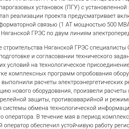
 парогазовых установок (ПГУ) с установленно
тап реализации проекта предусматривает включ
форматорной связью (1 АТ мощностью 500 МВА
Няганской ГРЭС по двум линиям электроперед
е строительства Няганской ГРЭС специалисты
 подготовке и согласовании технического зада
их условий на технологическое присоединение
тке комплексных программ опробования обор
 выполнили расчеты электроэнергетических р
цию нового оборудования, произвели расчеты 
 релейной защиты, противоаварийной и режим
 системы обмена технологической информаци
о оператора. В течение мая в период комплекс
 оператор обеспечил устойчивую работу реги