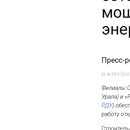
мощ
эне
Пресс-р
22.05.2012 12:22
Филиалы О
Урала) и 
РДУ
) обе
работу от
Строитель