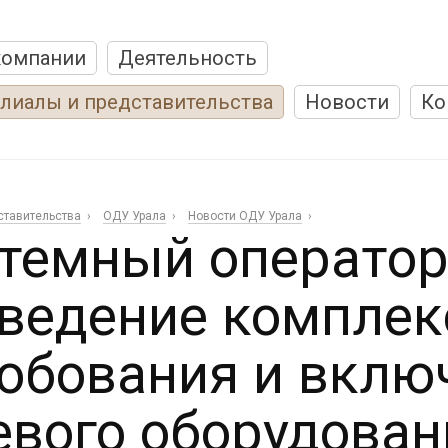
компании
Деятельность
лиалы и представительства
Новости
Ко
ставительства
ОДУ Урала
Новости ОДУ Урала
темный оператор
ведение комплек
обования и включ
евого оборудова