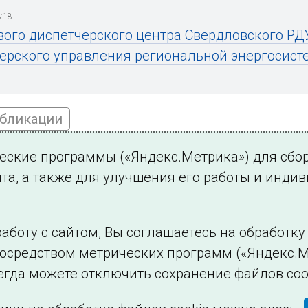
:18
вого диспетчерского центра Свердловского РД
ерского управления региональной энергосист
убликации
ческие программы («Яндекс.Метрика») для сбо
та, а также для улучшения его работы и инди
ться на новости
аботу с сайтом, Вы соглашаетесь на обработк
посредством метрических программ («Яндекс.М
Филиалы и представительства
Использование и
егда можете отключить сохранение файлов coo