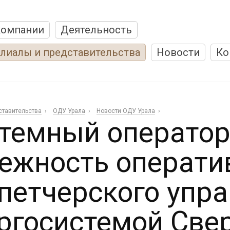
компании
Деятельность
лиалы и представительства
Новости
Ко
ставительства
ОДУ Урала
Новости ОДУ Урала
темный операто
ежность операти
петчерского упр
ргосистемой Све