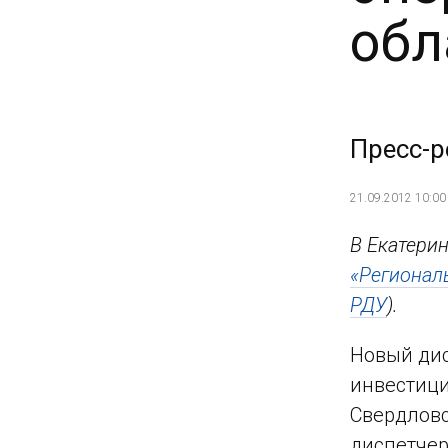
обл
Пресс-р
21.09.2012 10:00
В Екатери
«Регионал
РДУ
).
Новый дис
инвестици
Свердловс
диспетчер