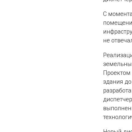
С момента
помещения
инфрастру
не отвеча
Реализаци
земельный 
Проектом 
здания до
разработа
диспетчер
выполнены
технологи
Новый дис