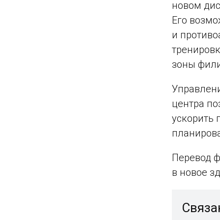
новом дис
Его возмо
и противо
тренировк
зоны фил
Управлени
центра по
ускорить 
планиров
Перевод ф
в новое з
Связа