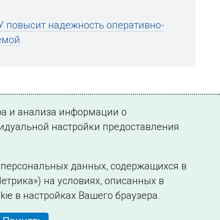
У повысит надежность оперативно-
емой
ра и анализа информации о
видуальной настройки предоставления
у персональных данных, содержащихся в
етрика») на условиях, описанных в
нформации
Сведения об образовательной организации
kie в настройках Вашего браузера.