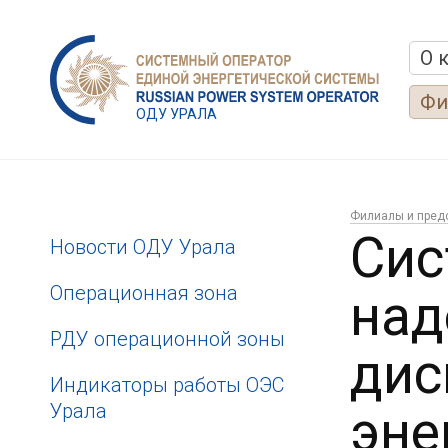
О 
Фи
ОДУ УРАЛА
Филиалы и пред
Сис
Новости ОДУ Урала
Операционная зона
над
РДУ операционной зоны
дис
Индикаторы работы ОЭС
Урала
эне