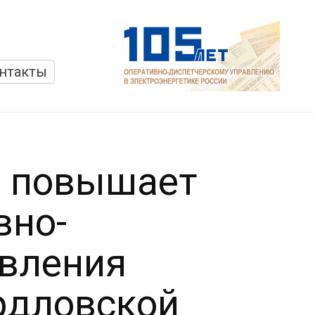
нтакты
р повышает
вно-
авления
рдловской