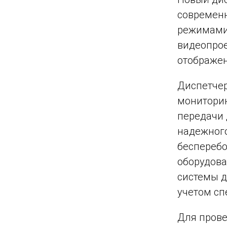
современн
режимами.
видеопрое
отображен
Диспетчер
мониторин
передачи 
надежного
бесперебо
оборудова
системы д
учетом сп
Для прове