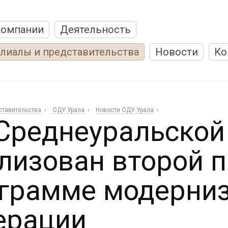
компании
Деятельность
лиалы и представительства
Новости
Ко
ставительства
ОДУ Урала
Новости ОДУ Урала
Среднеуральской
лизован второй п
грамме модерниз
ерации