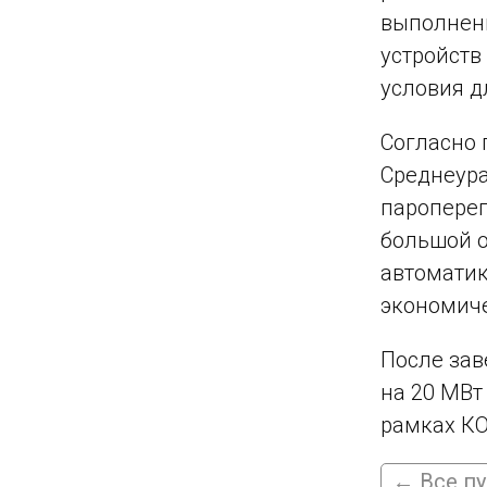
выполнены
устройств
условия д
Согласно 
Среднеура
пароперег
большой о
автоматик
экономиче
После зав
на 20 МВт
рамках КО
← Все п