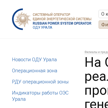
О 
Фи
ОДУ УРАЛА
Филиалы и пред
На 
Новости ОДУ Урала
Операционная зона
реа
РДУ операционной зоны
про
Индикаторы работы ОЭС
Урала
ген