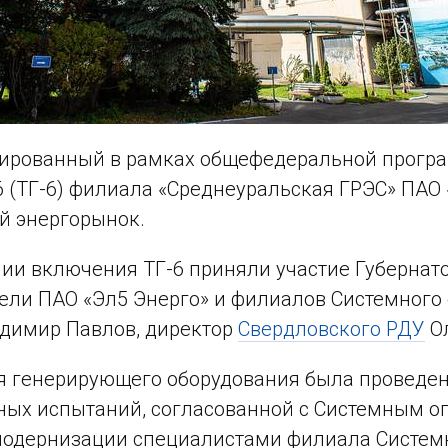
ированный в рамках общефедеральной програ
 (ТГ-6) филиала «Среднеуральская ГРЭС» ПАО 
й энергорынок.
ии включения ТГ-6 приняли участие Губернато
ели ПАО «Эл5 Энерго» и филиалов Системного
димир Павлов, директор
Свердловского РДУ
Ол
я генерирующего оборудования была проведен
ых испытаний, согласованной с Системным о
модернизации специалистами филиала Систем