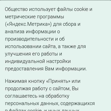
Общество использует файлы cookie и
метрические программы
(«Яндекс.Метрика») для сбора и
← Все публикации
анализа информации о
производительности и об
использовании сайта, а также для
Подписаться на новости
улучшения его работы и
индивидуальной настройки
©2005–2026 АО «СО ЕЭС»
Филиалы и
предоставления Вам информации.
представительства
Использование информации
Нажимая кнопку «Принять» или
Сведения об
продолжая работу с сайтом, Вы
образовательной
соглашаетесь на обработку
организации
персональных данных, содержащихся
в файлах cookie, и иных данных,