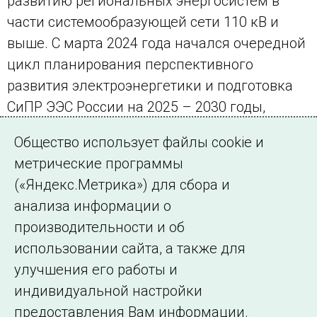
развитию региональных энергосистем в
части системообразующей сети 110 кВ и
выше. С марта 2024 года начался очередной
цикл планирования перспективного
развития электроэнергетики и подготовка
СиПР ЭЭС России на 2025 – 2030 годы,
утверждение проекта состоится до 1
Общество использует файлы cookie и
декабря 2024 года.
метрические программы
(«Яндекс.Метрика») для сбора и
← Все публикации
анализа информации о
производительности и об
использовании сайта, а также для
Подписаться на новости
улучшения его работы и
индивидуальной настройки
©2005–2026 АО «СО ЕЭС»
Филиалы и
предоставления Вам информации.