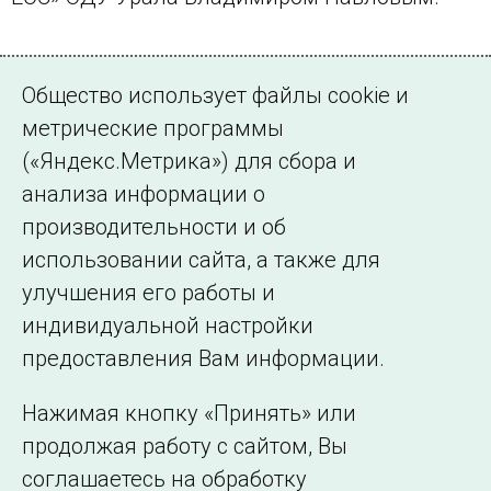
Общество использует файлы cookie и
метрические программы
(«Яндекс.Метрика») для сбора и
← Все публикации
анализа информации о
производительности и об
использовании сайта, а также для
Подписаться на новости
улучшения его работы и
индивидуальной настройки
©2005–2026 АО «СО ЕЭС»
Филиалы и
предоставления Вам информации.
представительства
Использование информации
Нажимая кнопку «Принять» или
Сведения об
продолжая работу с сайтом, Вы
образовательной
соглашаетесь на обработку
организации