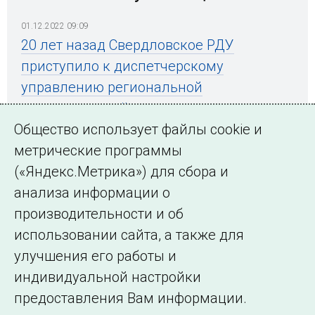
01.12.2022 09:09
20 лет назад Свердловское РДУ
приступило к диспетчерскому
управлению региональной
энергосистемой
Общество использует файлы cookie и
метрические программы
(«Яндекс.Метрика») для сбора и
← Все публикации
анализа информации о
производительности и об
использовании сайта, а также для
Подписаться на новости
улучшения его работы и
индивидуальной настройки
©2005–2026 АО «СО ЕЭС»
Филиалы и
предоставления Вам информации.
представительства