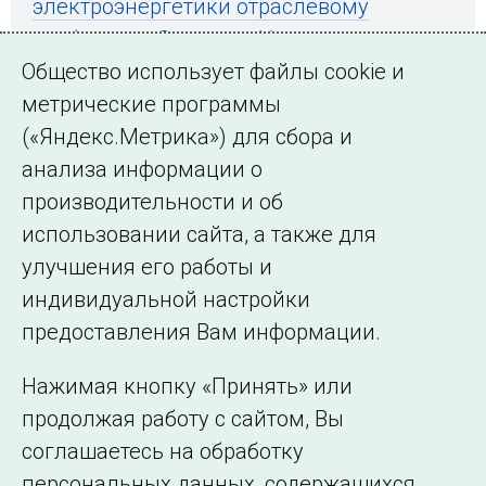
электроэнергетики отраслевому
сообществу Среднего Урала
Общество использует файлы cookie и
метрические программы
(«Яндекс.Метрика») для сбора и
← Все публикации
анализа информации о
производительности и об
использовании сайта, а также для
Подписаться на новости
улучшения его работы и
индивидуальной настройки
©2005–2026 АО «СО ЕЭС»
Филиалы и
предоставления Вам информации.
представительства
Использование информации
Нажимая кнопку «Принять» или
Сведения об
продолжая работу с сайтом, Вы
образовательной
соглашаетесь на обработку
организации
персональных данных, содержащихся