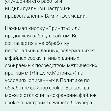
улучшения его работы и
индивидуальной настройки
©2005–2026 АО «СО ЕЭС»
Филиалы и
предоставления Вам информации.
представительства
Использование информации
Нажимая кнопку «Принять» или
Сведения об
продолжая работу с сайтом, Вы
образовательной
соглашаетесь на обработку
организации
персональных данных, содержащихся
в файлах cookie, и иных данных,
собираемых посредством метрических
программ («Яндекс.Метрика») на
условиях, описанных в Политике по
обработке файлов cookie. Вы всегда
можете отключить сохранение файлов
cookie в настройках Вашего браузера.