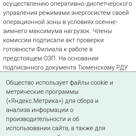
осуществлению оперативно-диспетчерского
управления режимами энергосистем своей
операционной зоны в условиях осенне-
зимнего максимума нагрузок. Члены
комиссии подписали акт проверки
готовности Филиала к работе в
предстоящем ОЗП. На основании
подписанного документа Тюменскому РДУ
выдан паспорт готовности к работе в ОЗП
Общество использует файлы cookie и
2011/2012 года.
метрические программы
(«Яндекс.Метрика») для сбора и
← Все публикации
анализа информации о
производительности и об
использовании сайта, а также для
Подписаться на новости