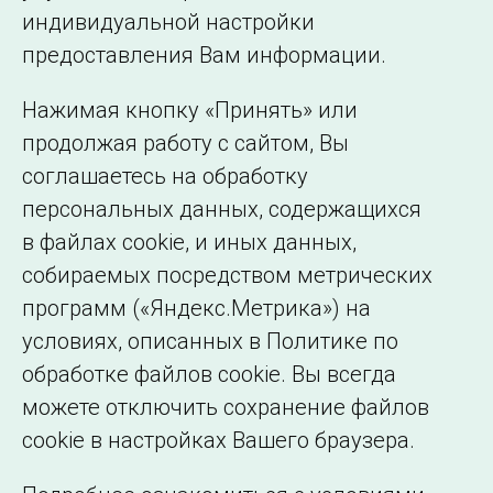
индивидуальной настройки
©2005–2026 АО «СО ЕЭС»
Филиалы и
предоставления Вам информации.
представительства
Использование информации
Нажимая кнопку «Принять» или
Сведения об
продолжая работу с сайтом, Вы
образовательной
соглашаетесь на обработку
организации
персональных данных, содержащихся
в файлах cookie, и иных данных,
собираемых посредством метрических
программ («Яндекс.Метрика») на
условиях, описанных в Политике по
обработке файлов cookie. Вы всегда
можете отключить сохранение файлов
cookie в настройках Вашего браузера.