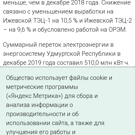
меньше, чем в декабре 2018 года. Снижение
связано с уменьшением выработки на
Ижевской ТЭЦ-1 на 10,5 % и Ижевской ТЭЦ-2
– на 9,6 % и обусловлено работой на ОРЭМ.
Суммарный переток электроэнергии в
энергосистему Удмуртской Республики в
декабре 2019 года составил 510,0 млн кВт·ч.
За 2019 год этот показатель составил 5974,0
Общество использует файлы cookie и
млн кВт·ч.
метрические программы
(«Яндекс.Метрика») для сбора и
← Все публикации
анализа информации о
производительности и об
использовании сайта, а также для
Подписаться на новости
улучшения его работы и