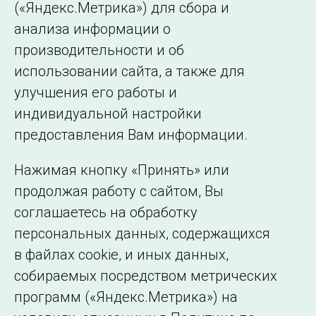
(«Яндекс.Метрика») для сбора и
← Все публикации
анализа информации о
производительности и об
использовании сайта, а также для
Подписаться на новости
улучшения его работы и
индивидуальной настройки
©2005–2026 АО «СО ЕЭС»
Филиалы и
предоставления Вам информации.
представительства
Использование информации
Нажимая кнопку «Принять» или
Сведения об
продолжая работу с сайтом, Вы
образовательной
соглашаетесь на обработку
организации
персональных данных, содержащихся
в файлах cookie, и иных данных,
собираемых посредством метрических
программ («Яндекс.Метрика») на