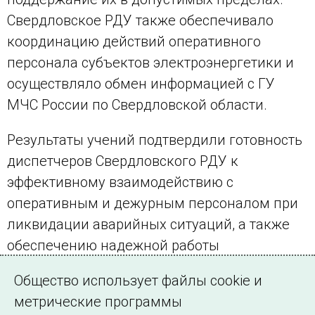
Свердловское РДУ также обеспечивало
координацию действий оперативного
персонала субъектов электроэнергетики и
осуществляло обмен информацией с ГУ
МЧС России по Свердловской области.
Результаты учений подтвердили готовность
диспетчеров Свердловского РДУ к
эффективному взаимодействию с
оперативным и дежурным персоналом при
ликвидации аварийных ситуаций, а также
обеспечению надежной работы
энергосистемы Свердловской области в
Общество использует файлы cookie и
осенне-зимний период 2014/2015 года.
метрические программы