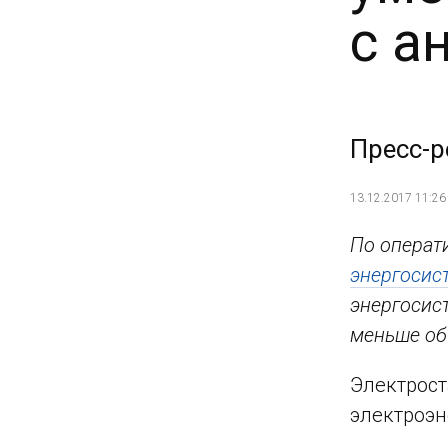
с а
Пресс-р
13.12.2017 11:26
По опера
энергосис
энергосист
меньше об
Электрост
электроэн