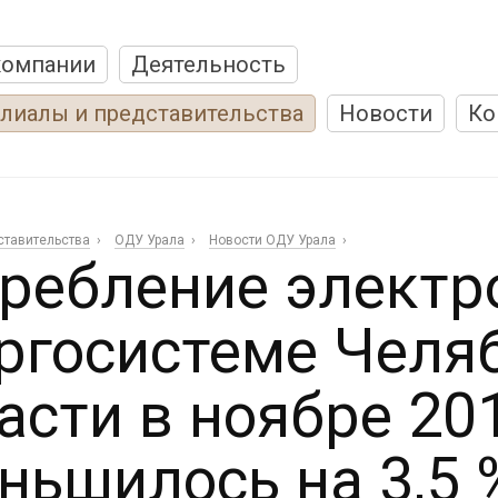
компании
Деятельность
лиалы и представительства
Новости
Ко
ставительства
ОДУ Урала
Новости ОДУ Урала
ребление электр
ргосистеме Челя
асти в ноябре 20
ньшилось на 3,5 