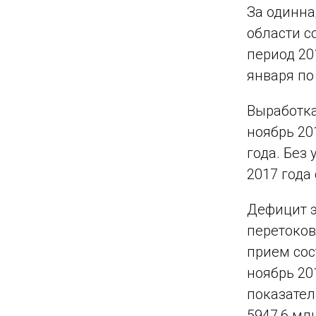
За одинна
области с
период 20
января по 
Выработка
ноябрь 201
года. Без
2017 года 
Дефицит э
перетоков
прием сос
ноябрь 20
показател
5947,6
млн