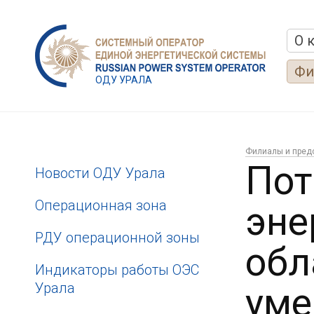
О 
Фи
ОДУ УРАЛА
Филиалы и пред
Пот
Новости ОДУ Урала
Операционная зона
эне
РДУ операционной зоны
обл
Индикаторы работы ОЭС
Урала
уме