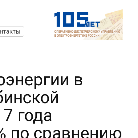
нтакты
оэнергии в
бинской
17 года
% по сравнению