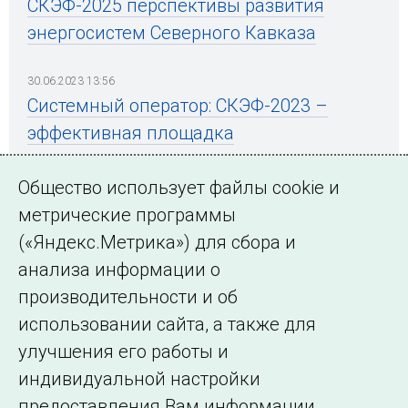
СКЭФ-2025 перспективы развития
энергосистем Северного Кавказа
30.06.2023 13:56
Системный оператор: СКЭФ-2023 –
эффективная площадка
внутриотраслевого диалога
Общество использует файлы cookie и
метрические программы
(«Яндекс.Метрика») для сбора и
← Все публикации
анализа информации о
производительности и об
использовании сайта, а также для
Подписаться на новости
улучшения его работы и
индивидуальной настройки
©2005–2026 АО «СО ЕЭС»
Филиалы и
предоставления Вам информации.