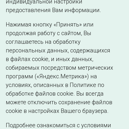
индивидуальной настройки
©2005–2026 АО «СО ЕЭС»
Филиалы и
предоставления Вам информации.
представительства
Использование информации
Нажимая кнопку «Принять» или
Сведения об
продолжая работу с сайтом, Вы
образовательной
соглашаетесь на обработку
организации
персональных данных, содержащихся
в файлах cookie, и иных данных,
собираемых посредством метрических
программ («Яндекс.Метрика») на
условиях, описанных в Политике по
обработке файлов cookie. Вы всегда
можете отключить сохранение файлов
cookie в настройках Вашего браузера.
Подробнее ознакомиться с условиями