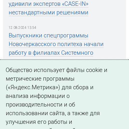
удивили экспертов «CASE-IN»
нестандартными решениями
12.08.2024 13:54
Выпускники спецпрограммы
Новочеркасского политеха начали
работу в филиалах Системного
оператора
Общество использует файлы cookie и
метрические программы
(«Яндекс.Метрика») для сбора и
← Все публикации
анализа информации о
производительности и об
использовании сайта, а также для
Подписаться на новости
улучшения его работы и