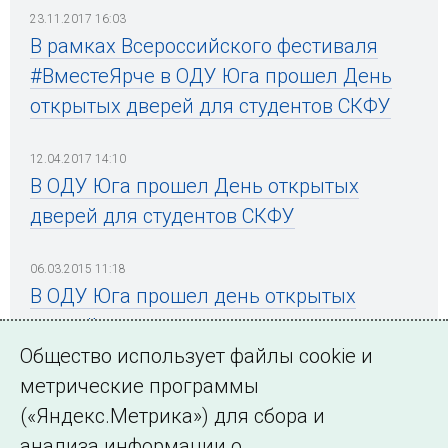
23.11.2017 16:03
В рамках Всероссийского фестиваля
#ВместеЯрче в ОДУ Юга прошел День
открытых дверей для студентов СКФУ
12.04.2017 14:10
В ОДУ Юга прошел День открытых
дверей для студентов СКФУ
06.03.2015 11:18
В ОДУ Юга прошел день открытых
дверей для студентов
Общество использует файлы cookie и
метрические программы
(«Яндекс.Метрика») для сбора и
← Все публикации
анализа информации о