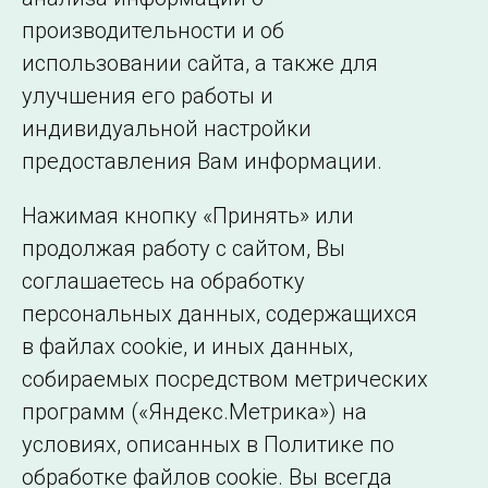
производительности и об
использовании сайта, а также для
Подписаться на новости
улучшения его работы и
индивидуальной настройки
©2005–2026 АО «СО ЕЭС»
Филиалы и
предоставления Вам информации.
представительства
Использование информации
Нажимая кнопку «Принять» или
Сведения об
продолжая работу с сайтом, Вы
образовательной
соглашаетесь на обработку
организации
персональных данных, содержащихся
в файлах cookie, и иных данных,
собираемых посредством метрических
программ («Яндекс.Метрика») на
условиях, описанных в Политике по
обработке файлов cookie. Вы всегда