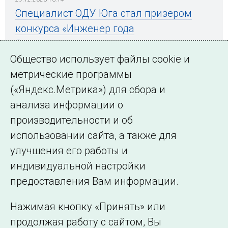
Специалист ОДУ Юга стал призером
конкурса «Инженер года
Ставропольского края»
Общество использует файлы cookie и
метрические программы
(«Яндекс.Метрика») для сбора и
← Все публикации
анализа информации о
производительности и об
использовании сайта, а также для
Подписаться на новости
улучшения его работы и
индивидуальной настройки
©2005–2026 АО «СО ЕЭС»
Филиалы и
предоставления Вам информации.
представительства
Использование информации
Нажимая кнопку «Принять» или
Сведения об
продолжая работу с сайтом, Вы
образовательной