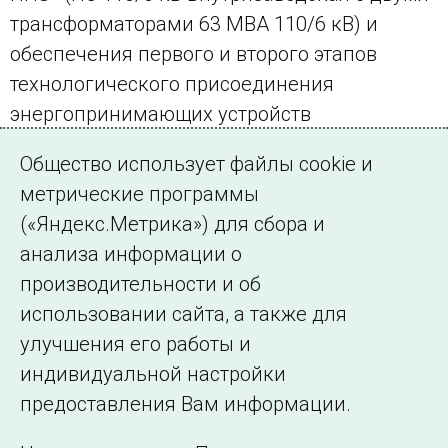
трансформаторами 63 МВА 110/6 кВ) и
обеспечения первого и второго этапов
технологического присоединения
энергопринимающих устройств
нефтеперерабатывающего завода с
Общество использует файлы cookie и
максимальной мощностью 16 МВт.
метрические программы
(«Яндекс.Метрика») для сбора и
← Все публикации
анализа информации о
производительности и об
использовании сайта, а также для
Подписаться на новости
улучшения его работы и
индивидуальной настройки
©2005–2026 АО «СО ЕЭС»
Филиалы и
предоставления Вам информации.
представительства
Использование информации