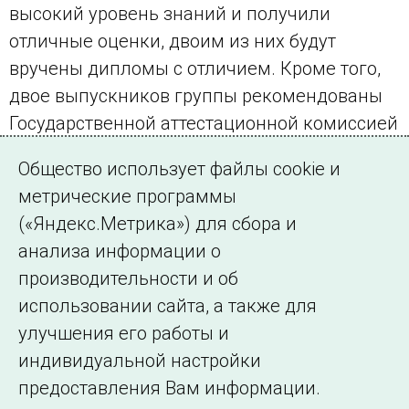
высокий уровень знаний и получили
отличные оценки, двоим из них будут
вручены дипломы с отличием. Кроме того,
двое выпускников группы рекомендованы
Государственной аттестационной комиссией
для поступления в аспирантуру Северо-
Общество использует файлы cookie и
Кавказского Федерального университета.
метрические программы
(«Яндекс.Метрика») для сбора и
← Все публикации
анализа информации о
производительности и об
использовании сайта, а также для
Подписаться на новости
улучшения его работы и
индивидуальной настройки
©2005–2026 АО «СО ЕЭС»
Филиалы и
предоставления Вам информации.
представительства