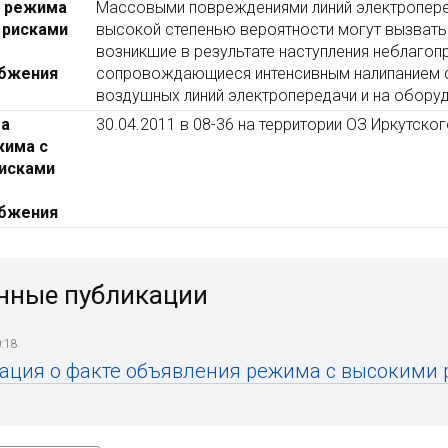
я режима
Массовыми повреждениями линий электропере
 рисками
высокой степенью вероятности могут вызвать
возникшие в результате наступления неблагоп
абжения
сопровождающиеся интенсивным налипанием с
воздушных линий электропередачи и на обору
та
30.04.2011 в 08-36 на территории ОЗ Иркутск
жима с
исками
абжения
нные публикации
:18
ция о факте объявления режима с высокими