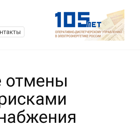
нтакты
е отмены
 рисками
снабжения