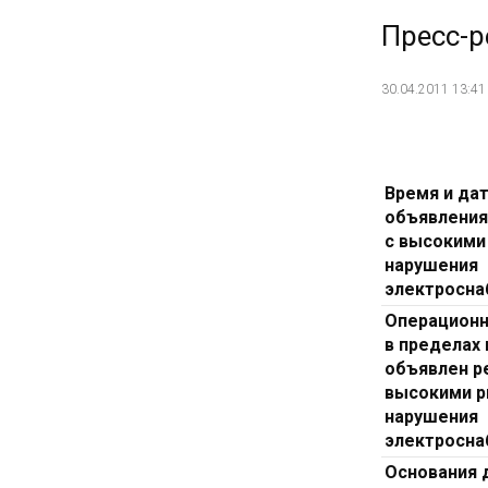
Пресс-р
30.04.2011 13:41
Время и да
объявлени
с высокими
нарушения
электросн
Операционн
в пределах
объявлен р
высокими р
нарушения
электросн
Основания 