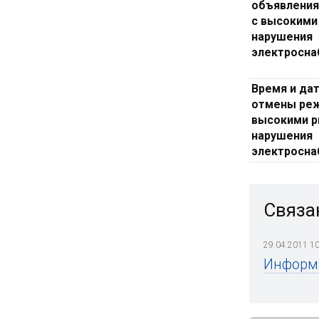
объявлени
с высокими
нарушения
электросн
Время и да
отмены ре
высокими р
нарушения
электросн
Связа
29.04.2011 10
Информа