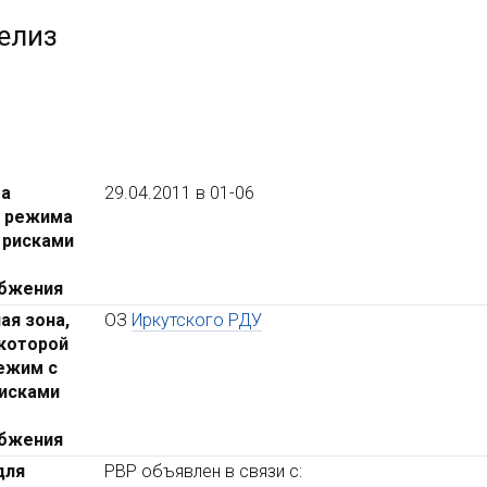
елиз
та
29.04.2011 в 01-06
я режима
 рисками
абжения
ая зона,
ОЗ
Иркутского РДУ
 которой
ежим с
исками
абжения
для
РВР объявлен в связи с: