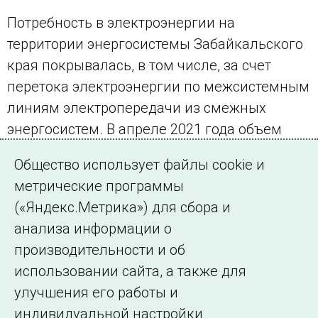
Потребность в электроэнергии на
территории энергосистемы Забайкальского
края покрывалась, в том числе, за счет
перетока электроэнергии по межсистемным
линиям электропередачи из смежных
энергосистем. В апреле 2021 года объем
перетока составил 122,3 млн кВт•ч, всего с
Общество использует файлы cookie и
начала года – 313,9 млн кВт•ч.
метрические программы
(«Яндекс.Метрика») для сбора и
← Все публикации
анализа информации о
производительности и об
использовании сайта, а также для
Подписаться на новости
улучшения его работы и
индивидуальной настройки