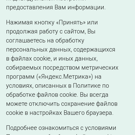
©2005–2026 АО «СО ЕЭС»
Филиалы и
предоставления Вам информации.
представительства
Использование информации
Нажимая кнопку «Принять» или
Сведения об
продолжая работу с сайтом, Вы
образовательной
соглашаетесь на обработку
организации
персональных данных, содержащихся
в файлах cookie, и иных данных,
собираемых посредством метрических
программ («Яндекс.Метрика») на
условиях, описанных в Политике по
обработке файлов cookie. Вы всегда
можете отключить сохранение файлов
cookie в настройках Вашего браузера.
Подробнее ознакомиться с условиями