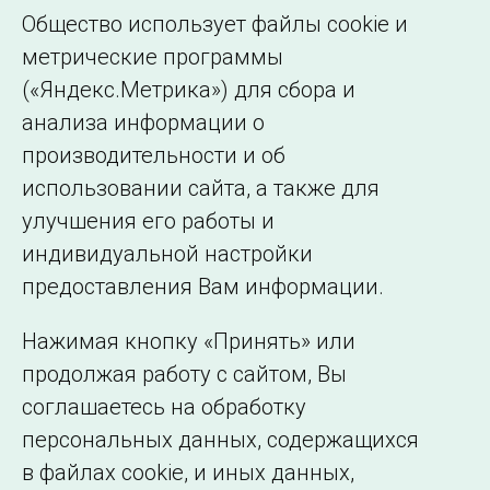
млн кВт•ч, с начала 2017 года – 6042,4
млн
Общество использует файлы cookie и
кВт•ч.
метрические программы
(«Яндекс.Метрика») для сбора и
← Все публикации
анализа информации о
производительности и об
использовании сайта, а также для
Подписаться на новости
улучшения его работы и
индивидуальной настройки
©2005–2026 АО «СО ЕЭС»
Филиалы и
предоставления Вам информации.
представительства
Использование информации
Нажимая кнопку «Принять» или
Сведения об
продолжая работу с сайтом, Вы
образовательной
соглашаетесь на обработку
организации
персональных данных, содержащихся
в файлах cookie, и иных данных,