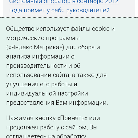
Системный оператор в сентябре 2012
года примет у себя руководителей
VLPGO
Общество использует файлы cookie и
метрические программы
(«Яндекс.Метрика») для сбора и
← Все публикации
анализа информации о
производительности и об
использовании сайта, а также для
Подписаться на новости
улучшения его работы и
индивидуальной настройки
©2005–2026 АО «СО ЕЭС»
Филиалы и
предоставления Вам информации.
представительства
Использование информации
Нажимая кнопку «Принять» или
Сведения об
продолжая работу с сайтом, Вы
образовательной
соглашаетесь на обработку
организации