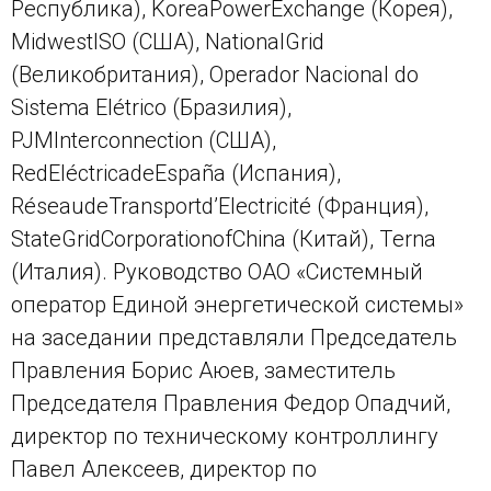
Республика),
Korea
Power
Exchange
(Корея),
Midwest
ISO
(США),
National
Grid
(Великобритания), Operador Nacional do
Sistema Elétrico (Бразилия),
PJM
Interconnection (США),
Red
El
é
ctrica
de
Espa
ñ
a
(Испания),
R
é
seau
de
Transport
d
’
Electricit
é (Франция),
S
tate
G
rid
C
orporation
of
China (Китай), T
erna
(Италия). Руководство ОАО «Системный
оператор Единой энергетической системы»
на заседании представляли Председатель
Правления Борис Аюев, заместитель
Председателя Правления Федор Опадчий,
директор по техническому контроллингу
Павел Алексеев, директор по