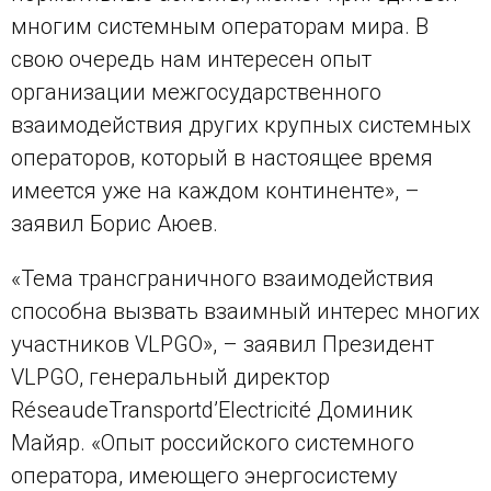
многим системным операторам мира. В
свою очередь нам интересен опыт
организации межгосударственного
взаимодействия других крупных системных
операторов, который в настоящее время
имеется уже на каждом континенте», –
заявил Борис Аюев.
«Тема трансграничного взаимодействия
способна вызвать взаимный интерес многих
участников
VLPGO
», – заявил Президент
VLPGO
, генеральный директор
R
é
seau
de
Transport
d
’
Electricit
é Доминик
Майяр. «Опыт российского системного
оператора, имеющего энергосистему