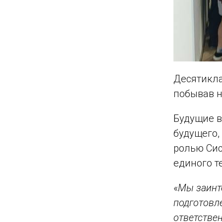
Десятикла
побывав н
Будущие в
будущего,
ролью Сис
единого т
«
Мы заинте
подготовл
ответстве