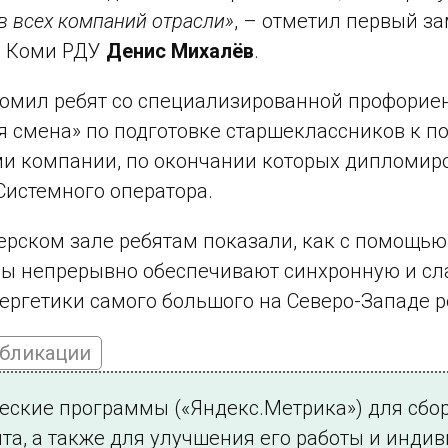
в всех компаний отрасли»
, – отметил первый з
р Коми РДУ
Денис Михалёв
.
комил ребят со специализированной профорие
 смена» по подготовке старшеклассников к п
и компании, по окончании которых дипломир
истемного оператора.
ерском зале ребятам показали, как с помощь
ры непрерывно обеспечивают синхронную и сл
ергетики самого большого на Северо-Западе р
убликации
ческие программы («Яндекс.Метрика») для сбо
та, а также для улучшения его работы и инди