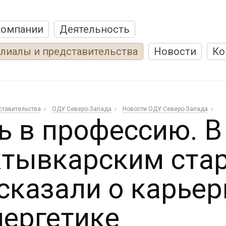
компании
Деятельность
лиалы и представительства
Новости
Ко
ставительства
ОДУ Северо-Запада
Новости ОДУ Северо-Запада
ь в профессию. 
тывкарским ста
сказали о карье
нергетике