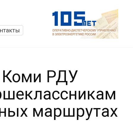
нтакты
В Коми РДУ
ршеклассникам
рных маршрутах