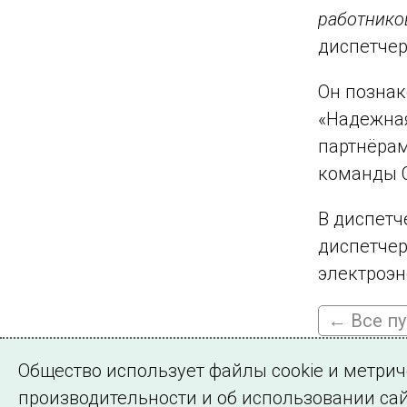
работнико
диспетче
Он позна
«Надежная
партнёрам
команды С
В диспетч
диспетче
электроэн
← Все п
Общество использует файлы cookie и метри
производительности и об использовании сай